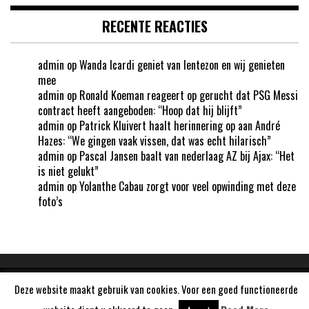
RECENTE REACTIES
admin
op
Wanda Icardi geniet van lentezon en wij genieten
mee
admin
op
Ronald Koeman reageert op gerucht dat PSG Messi
contract heeft aangeboden: “Hoop dat hij blijft”
admin
op
Patrick Kluivert haalt herinnering op aan André
Hazes: “We gingen vaak vissen, dat was echt hilarisch”
admin
op
Pascal Jansen baalt van nederlaag AZ bij Ajax: “Het
is niet gelukt”
admin
op
Yolanthe Cabau zorgt voor veel opwinding met deze
foto’s
Deze website maakt gebruik van cookies. Voor een goed functioneerde
Aangedreven door
WordPress