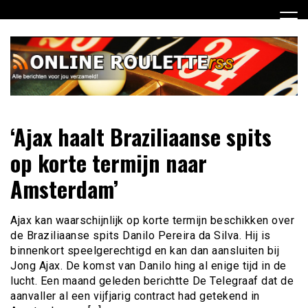
Ga
naar
de
inhoud
Dagelijks het laatste online roulette nieuws voor jou
Online Roulette RSS
‘Ajax haalt Braziliaanse spits
verzameld
op korte termijn naar
Amsterdam’
Ajax kan waarschijnlijk op korte termijn beschikken over
de Braziliaanse spits Danilo Pereira da Silva. Hij is
binnenkort speelgerechtigd en kan dan aansluiten bij
Jong Ajax. De komst van Danilo hing al enige tijd in de
lucht. Een maand geleden berichtte De Telegraaf dat de
aanvaller al een vijfjarig contract had getekend in