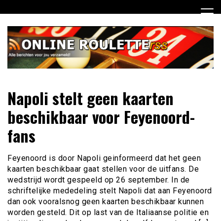
Ga
naar
de
inhoud
Dagelijks het laatste online roulette nieuws voor jou
Online Roulette RSS
Napoli stelt geen kaarten
verzameld
beschikbaar voor Feyenoord-
fans
Feyenoord is door Napoli geinformeerd dat het geen
kaarten beschikbaar gaat stellen voor de uitfans. De
wedstrijd wordt gespeeld op 26 september. In de
schriftelijke mededeling stelt Napoli dat aan Feyenoord
dan ook vooralsnog geen kaarten beschikbaar kunnen
worden gesteld. Dit op last van de Italiaanse politie en