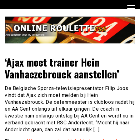
Ga
naar
de
inhoud
Dagelijks het laatste online roulette nieuws voor jou
Online Roulette RSS
‘Ajax moet trainer Hein
verzameld
Vanhaezebrouck aanstellen’
De Belgische Sporza-televisiepresentator Filip Joos
vindt dat Ajax zich moet melden bij Hein
Vanhaezebrouck. De oefenmeester is clubloos nadat hij
en AA Gent onlangs uit elkaar gingen. De coach in
kwestie nam onlangs ontslag bij AA Gent en wordt nu in
verband gebracht met RSC Anderlecht. “Mocht hij naar
Anderlecht gaan, dan zal dat natuurlijk […]