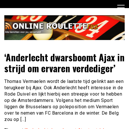
Ga
naar
de
inhoud
Dagelijks het laatste online roulette nieuws voor jou
Online Roulette RSS
‘Anderlecht dwarsboomt Ajax in
verzameld
strijd om ervaren verdediger’
Thomas Vermaelen wordt de laatste tijd gelinkt aan een
terugkeer bij Ajax. Ook Anderlecht heeft interesse in de
Rode Duivel en lijkt hierbij een streepje voor te hebben
op de Amsterdammers. Volgens het medium Sport
liggen de Brusselaars op poleposition om Vermaelen
over te nemen van FC Barcelona in de winter. De Belg
zou op […]