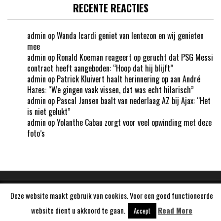
RECENTE REACTIES
admin
op
Wanda Icardi geniet van lentezon en wij genieten
mee
admin
op
Ronald Koeman reageert op gerucht dat PSG Messi
contract heeft aangeboden: “Hoop dat hij blijft”
admin
op
Patrick Kluivert haalt herinnering op aan André
Hazes: “We gingen vaak vissen, dat was echt hilarisch”
admin
op
Pascal Jansen baalt van nederlaag AZ bij Ajax: “Het
is niet gelukt”
admin
op
Yolanthe Cabau zorgt voor veel opwinding met deze
foto’s
Deze website maakt gebruik van cookies. Voor een goed functioneerde
Aangedreven door
WordPress
website dient u akkoord te gaan.
Read More
Accept