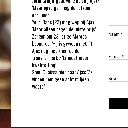
Jordi Cruijff gaat volle bak bij Ajax:
‘Maar opvolger mag de rotzooi
opruimen’
Youri Baas (23) mag weg bij Ajax:
‘Maar alleen tegen de juiste prijs’
Naam
*
Zorgen om 23-jarige Marcos
Leonardo: ‘Hij is gewoon niet fit’
Ajax nog niet klaar op de
transfermarkt: ‘Er moet meer
E-mail
*
kwaliteit bij’
Sami Ouaissa niet naar Ajax: ‘Ze
vinden hem geen acht miljoen
Site
waard’