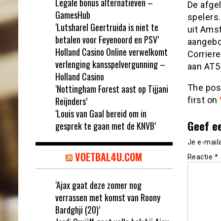
Legale bonus alternatieven –
De afge
GamesHub
spelers.
‘Lutsharel Geertruida is niet te
uit Ams
betalen voor Feyenoord en PSV’
aangebo
Holland Casino Online verwelkomt
Corriere
verlenging kansspelvergunning –
aan AT5 
Holland Casino
‘Nottingham Forest aast op Tijjani
The po
Reijnders’
first on
‘Louis van Gaal bereid om in
Geef e
gesprek te gaan met de KNVB’
Je e-mail
VOETBAL4U.COM
Reactie
*
‘Ajax gaat deze zomer nog
verrassen met komst van Roony
Bardghji (20)’