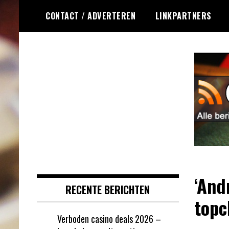
Ga
CONTACT / ADVERTEREN
LINKPARTNERS
naar
de
inhoud
Dagelijks het laatste online
Online Roulette
roulette nieuws voor jou
RSS
verzameld
‘And
RECENTE BERICHTEN
topc
Verboden casino deals 2026 –