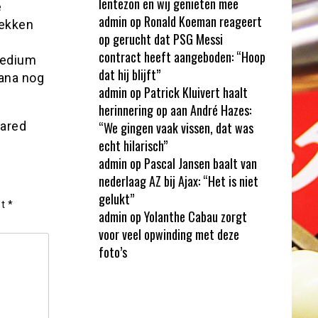
lentezon en wij genieten mee
e
admin
op
Ronald Koeman reageert
rekken
op gerucht dat PSG Messi
contract heeft aangeboden: “Hoop
medium
dat hij blijft”
nana nog
admin
op
Patrick Kluivert haalt
herinnering op aan André Hazes:
ared
“We gingen vaak vissen, dat was
echt hilarisch”
admin
op
Pascal Jansen baalt van
nederlaag AZ bij Ajax: “Het is niet
gelukt”
et
*
admin
op
Yolanthe Cabau zorgt
voor veel opwinding met deze
foto’s