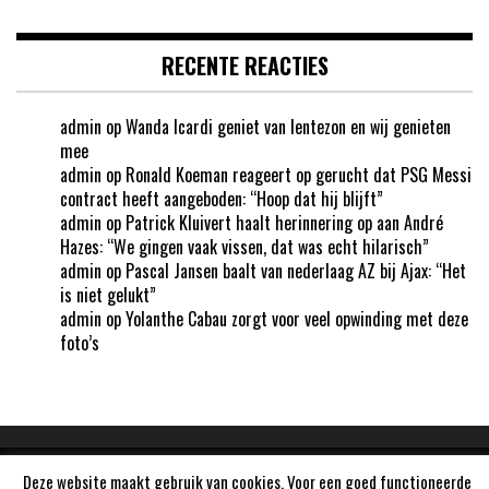
RECENTE REACTIES
admin
op
Wanda Icardi geniet van lentezon en wij genieten
mee
admin
op
Ronald Koeman reageert op gerucht dat PSG Messi
contract heeft aangeboden: “Hoop dat hij blijft”
admin
op
Patrick Kluivert haalt herinnering op aan André
Hazes: “We gingen vaak vissen, dat was echt hilarisch”
admin
op
Pascal Jansen baalt van nederlaag AZ bij Ajax: “Het
is niet gelukt”
admin
op
Yolanthe Cabau zorgt voor veel opwinding met deze
foto’s
Deze website maakt gebruik van cookies. Voor een goed functioneerde
Aangedreven door
WordPress