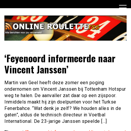
Ga
naar
de
inhoud
Dagelijks het laatste online roulette nieuws voor jou
Online Roulette RSS
‘Feyenoord informeerde naar
verzameld
Vincent Janssen’
Martin van Geel heeft deze zomer een poging
ondernomen om Vincent Janssen bij Tottenham Hotspur
weg te halen. De aanvaller zat daar op een zijspoor.
Inmiddels maakt hij zijn doelpunten voor het Turkse
Fenerbahce. “Wat denk je zelf? We houden alles in de
gaten”, aldus de technisch directeur in Voetbal
International. De 23-jarige Janssen speelde […]