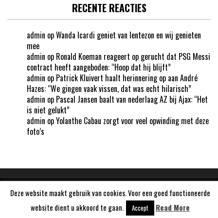
RECENTE REACTIES
admin
op
Wanda Icardi geniet van lentezon en wij genieten
mee
admin
op
Ronald Koeman reageert op gerucht dat PSG Messi
contract heeft aangeboden: “Hoop dat hij blijft”
admin
op
Patrick Kluivert haalt herinnering op aan André
Hazes: “We gingen vaak vissen, dat was echt hilarisch”
admin
op
Pascal Jansen baalt van nederlaag AZ bij Ajax: “Het
is niet gelukt”
admin
op
Yolanthe Cabau zorgt voor veel opwinding met deze
foto’s
Deze website maakt gebruik van cookies. Voor een goed functioneerde
Aangedreven door
WordPress
website dient u akkoord te gaan.
Read More
Accept