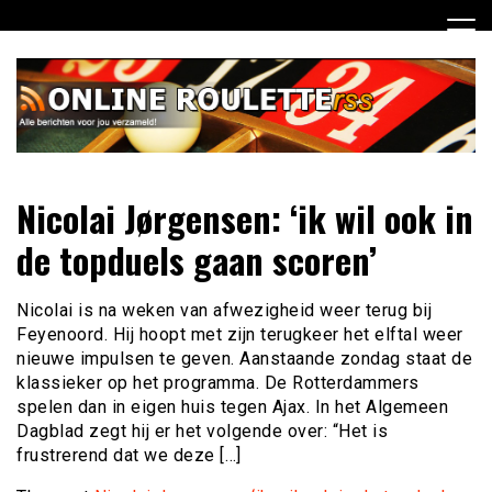
Ga
naar
de
inhoud
Dagelijks het laatste online roulette nieuws voor jou
Online Roulette RSS
Nicolai Jørgensen: ‘ik wil ook in
verzameld
de topduels gaan scoren’
Nicolai is na weken van afwezigheid weer terug bij
Feyenoord. Hij hoopt met zijn terugkeer het elftal weer
nieuwe impulsen te geven. Aanstaande zondag staat de
klassieker op het programma. De Rotterdammers
spelen dan in eigen huis tegen Ajax. In het Algemeen
Dagblad zegt hij er het volgende over: “Het is
frustrerend dat we deze […]