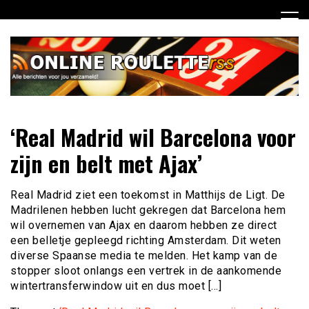
Ga
naar
de
inhoud
Dagelijks het laatste online roulette nieuws voor jou
Online Roulette RSS
‘Real Madrid wil Barcelona voor
verzameld
zijn en belt met Ajax’
Real Madrid ziet een toekomst in Matthijs de Ligt. De
Madrilenen hebben lucht gekregen dat Barcelona hem
wil overnemen van Ajax en daarom hebben ze direct
een belletje gepleegd richting Amsterdam. Dit weten
diverse Spaanse media te melden. Het kamp van de
stopper sloot onlangs een vertrek in de aankomende
wintertransferwindow uit en dus moet […]