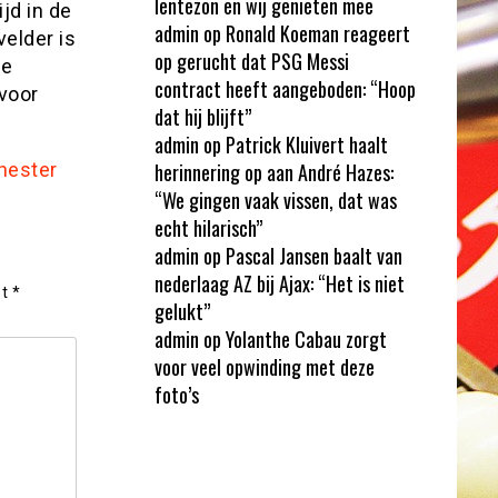
lentezon en wij genieten mee
jd in de
admin
op
Ronald Koeman reageert
elder is
op gerucht dat PSG Messi
le
contract heeft aangeboden: “Hoop
rvoor
dat hij blijft”
admin
op
Patrick Kluivert haalt
hester
herinnering op aan André Hazes:
“We gingen vaak vissen, dat was
echt hilarisch”
admin
op
Pascal Jansen baalt van
nederlaag AZ bij Ajax: “Het is niet
et
*
gelukt”
admin
op
Yolanthe Cabau zorgt
voor veel opwinding met deze
foto’s