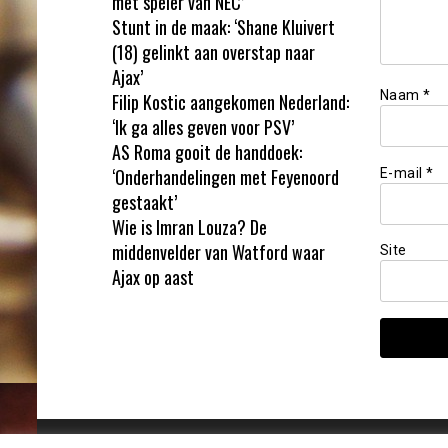
met speler van NEC’
Stunt in de maak: ‘Shane Kluivert
(18) gelinkt aan overstap naar
Ajax’
Naam
*
Filip Kostic aangekomen Nederland:
‘Ik ga alles geven voor PSV’
AS Roma gooit de handdoek:
‘Onderhandelingen met Feyenoord
E-mail
*
gestaakt’
Wie is Imran Louza? De
middenvelder van Watford waar
Site
Ajax op aast