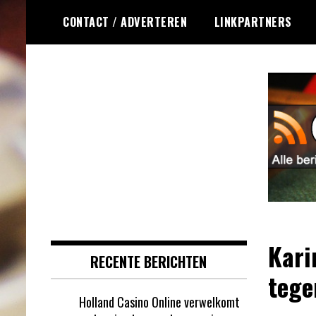
Ga
CONTACT / ADVERTEREN
LINKPARTNERS
naar
de
inhoud
Dagelijks het laatste online
Online Roulette
roulette nieuws voor jou
RSS
verzameld
Kari
RECENTE BERICHTEN
tege
Holland Casino Online verwelkomt