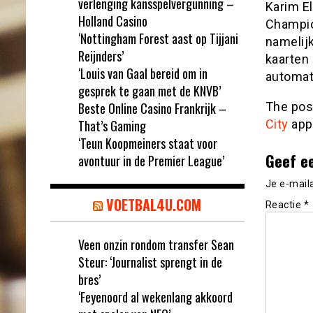
verlenging kansspelvergunning –
Karim El
Holland Casino
Champio
‘Nottingham Forest aast op Tijjani
namelij
Reijnders’
kaarten 
‘Louis van Gaal bereid om in
automat
gesprek te gaan met de KNVB’
Beste Online Casino Frankrijk –
The po
That’s Gaming
City
app
‘Teun Koopmeiners staat voor
Geef e
avontuur in de Premier League’
Je e-mail
VOETBAL4U.COM
Reactie
*
Veen onzin rondom transfer Sean
Steur: ‘Journalist sprengt in de
bres’
‘Feyenoord al wekenlang akkoord