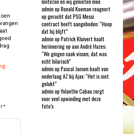
lentezon en wij genieten mee
admin
op
Ronald Koeman reageert
izoen
op gerucht dat PSG Messi
tvangen
contract heeft aangeboden: “Hoop
aat
dat hij blijft”
goed
admin
op
Patrick Kluivert haalt
drag
herinnering op aan André Hazes:
“We gingen vaak vissen, dat was
echt hilarisch”
ng
admin
op
Pascal Jansen baalt van
nederlaag AZ bij Ajax: “Het is niet
gelukt”
admin
op
Yolanthe Cabau zorgt
voor veel opwinding met deze
foto’s
et
*