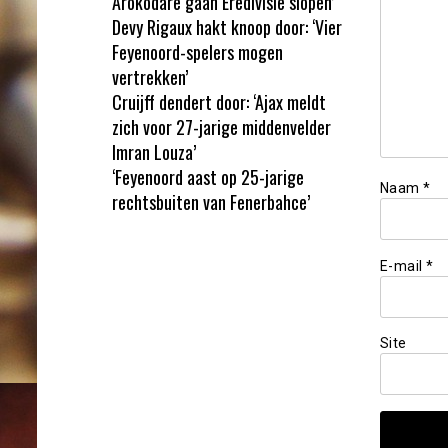
Arokodare gaan Eredivisie slopen’
Devy Rigaux hakt knoop door: ‘Vier
Feyenoord-spelers mogen
vertrekken’
Cruijff dendert door: ‘Ajax meldt
zich voor 27-jarige middenvelder
Imran Louza’
‘Feyenoord aast op 25-jarige
Naam
*
rechtsbuiten van Fenerbahce’
E-mail
*
Site