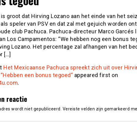
s tegoed”
is groot dat Hirving Lozano aan het einde van het se
t als speler van PSV en dat zal met gejuich worden on
n oude club Pachuca. Pachuca-directeur Marco Garcés l
an Los Campamentos: “We hebben nog een bonus te
rving Lozano. Het percentage zal afhangen van het be
r […]
st
Het Mexicaanse Pachuca spreekt zich uit over Hirvi
 “Hebben een bonus tegoed”
appeared first on
4u.com
.
en reactie
adres wordt niet gepubliceerd.
Vereiste velden zijn gemarkeerd m