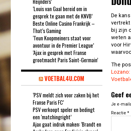
bonu
Reijnders’
‘Louis van Gaal bereid om in
gesprek te gaan met de KNVB’
De kans 
Beste Online Casino Frankrijk –
vertrek
That’s Gaming
bij zij
‘Teun Koopmeiners staat voor
weten a
avontuur in de Premier League’
voor Hi
‘Ajax in gesprek met Franse
waarvoo
grootmacht Paris Saint-Germain’
The po
Lozano:
VOETBAL4U.COM
Voetbal
Geef e
‘PSV meldt zich voor zaken bij het
Franse Paris FC’
Je e-mail
PSV verkoopt speler en bedingt
Reactie
*
een ‘matchingright’
Ajax gaat indruk maken: ‘Brandt en