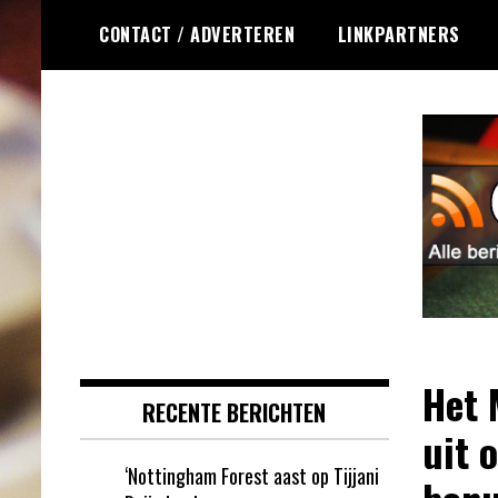
Ga
CONTACT / ADVERTEREN
LINKPARTNERS
naar
de
inhoud
Dagelijks het laatste online
Online Roulette
roulette nieuws voor jou
RSS
verzameld
Het 
RECENTE BERICHTEN
uit 
‘Nottingham Forest aast op Tijjani