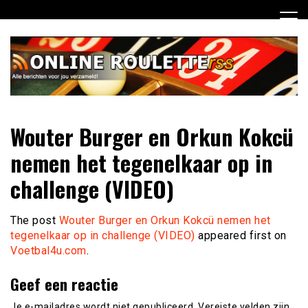
Ga
naar
de
inhoud
Dagelijks het laatste online roulette nieuws voor jou
Online Roulette RSS
Wouter Burger en Orkun Kokcü
verzameld
nemen het tegenelkaar op in
challenge (VIDEO)
The post
Wouter Burger en Orkun Kokcü nemen het
tegenelkaar op in challenge (VIDEO)
appeared first on
Voetbal4u.com
.
Geef een reactie
Je e-mailadres wordt niet gepubliceerd.
Vereiste velden zijn