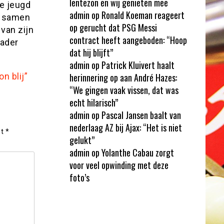
lentezon en wij genieten mee
de jeugd
admin
op
Ronald Koeman reageert
n samen
op gerucht dat PSG Messi
 van zijn
contract heeft aangeboden: “Hoop
vader
dat hij blijft”
admin
op
Patrick Kluivert haalt
n blij”
herinnering op aan André Hazes:
“We gingen vaak vissen, dat was
echt hilarisch”
admin
op
Pascal Jansen baalt van
nederlaag AZ bij Ajax: “Het is niet
et
*
gelukt”
admin
op
Yolanthe Cabau zorgt
voor veel opwinding met deze
foto’s