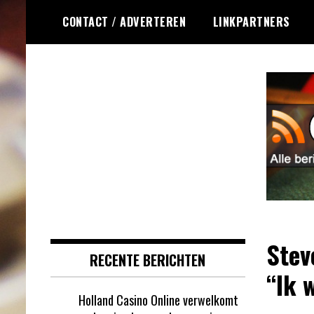
Ga
CONTACT / ADVERTEREN
LINKPARTNERS
naar
de
inhoud
Dagelijks het laatste online
Online Roulette
roulette nieuws voor jou
RSS
verzameld
Stev
RECENTE BERICHTEN
“Ik 
Holland Casino Online verwelkomt