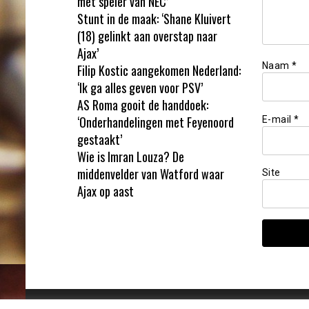
met speler van NEC’
Stunt in de maak: ‘Shane Kluivert
(18) gelinkt aan overstap naar
Ajax’
Naam
*
Filip Kostic aangekomen Nederland:
‘Ik ga alles geven voor PSV’
AS Roma gooit de handdoek:
‘Onderhandelingen met Feyenoord
E-mail
*
gestaakt’
Wie is Imran Louza? De
middenvelder van Watford waar
Site
Ajax op aast