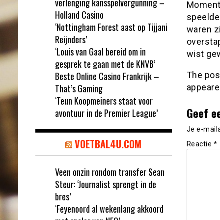
verlenging kansspelvergunning –
Momente
Holland Casino
speelde
‘Nottingham Forest aast op Tijjani
waren zi
Reijnders’
overstap
‘Louis van Gaal bereid om in
wist gew
gesprek te gaan met de KNVB’
Beste Online Casino Frankrijk –
The po
That’s Gaming
appeare
‘Teun Koopmeiners staat voor
Geef e
avontuur in de Premier League’
Je e-mail
VOETBAL4U.COM
Reactie
*
Veen onzin rondom transfer Sean
Steur: ‘Journalist sprengt in de
bres’
‘Feyenoord al wekenlang akkoord