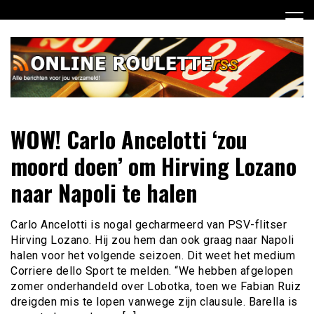
Ga
naar
de
inhoud
Dagelijks het laatste online roulette nieuws voor jou
Online Roulette RSS
WOW! Carlo Ancelotti ‘zou
verzameld
moord doen’ om Hirving Lozano
naar Napoli te halen
Carlo Ancelotti is nogal gecharmeerd van PSV-flitser
Hirving Lozano. Hij zou hem dan ook graag naar Napoli
halen voor het volgende seizoen. Dit weet het medium
Corriere dello Sport te melden. “We hebben afgelopen
zomer onderhandeld over Lobotka, toen we Fabian Ruiz
dreigden mis te lopen vanwege zijn clausule. Barella is