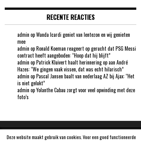
RECENTE REACTIES
admin
op
Wanda Icardi geniet van lentezon en wij genieten
mee
admin
op
Ronald Koeman reageert op gerucht dat PSG Messi
contract heeft aangeboden: “Hoop dat hij blijft”
admin
op
Patrick Kluivert haalt herinnering op aan André
Hazes: “We gingen vaak vissen, dat was echt hilarisch”
admin
op
Pascal Jansen baalt van nederlaag AZ bij Ajax: “Het
is niet gelukt”
admin
op
Yolanthe Cabau zorgt voor veel opwinding met deze
foto’s
Deze website maakt gebruik van cookies. Voor een goed functioneerde
Aangedreven door
WordPress