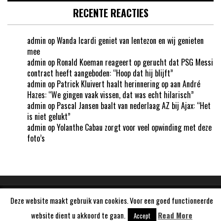
RECENTE REACTIES
admin
op
Wanda Icardi geniet van lentezon en wij genieten
mee
admin
op
Ronald Koeman reageert op gerucht dat PSG Messi
contract heeft aangeboden: “Hoop dat hij blijft”
admin
op
Patrick Kluivert haalt herinnering op aan André
Hazes: “We gingen vaak vissen, dat was echt hilarisch”
admin
op
Pascal Jansen baalt van nederlaag AZ bij Ajax: “Het
is niet gelukt”
admin
op
Yolanthe Cabau zorgt voor veel opwinding met deze
foto’s
Deze website maakt gebruik van cookies. Voor een goed functioneerde
Aangedreven door
WordPress
website dient u akkoord te gaan.
Read More
Accept