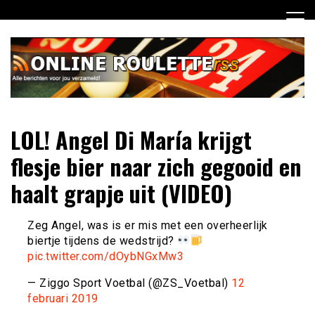
Ga
naar
de
inhoud
Dagelijks het laatste online roulette nieuws voor jou
Online Roulette RSS
LOL! Angel Di María krijgt
verzameld
flesje bier naar zich gegooid en
haalt grapje uit (VIDEO)
Zeg Angel, was is er mis met een overheerlijk
biertje tijdens de wedstrijd?
pic.twitter.com/dOybNGxMw3
— Ziggo Sport Voetbal (@ZS_Voetbal)
12
februari 2019