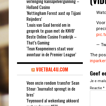
(VID
verlenging kansspelvergunning –
Holland Casino
‘Nottingham Forest aast op Tijjani
Watc
Reijnders’
Voor
‘Louis van Gaal bereid om in
prec
gesprek te gaan met de KNVB’
pic.
Beste Online Casino Frankrijk –
That’s Gaming
— Tw
‘Teun Koopmeiners staat voor
avontuur in de Premier League’
The po
inparke
VOETBAL4U.COM
Geef e
Je e-mail
Veen onzin rondom transfer Sean
Steur: ‘Journalist sprengt in de
Reactie
*
bres’
‘Feyenoord al wekenlang akkoord