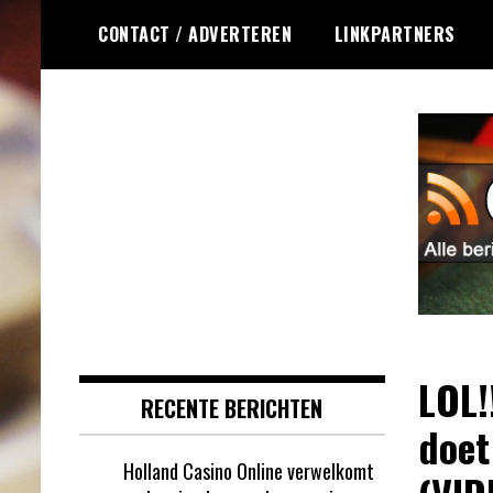
Ga
CONTACT / ADVERTEREN
LINKPARTNERS
naar
de
inhoud
Dagelijks het laatste online
Online Roulette
roulette nieuws voor jou
RSS
verzameld
LOL!
RECENTE BERICHTEN
doet
Holland Casino Online verwelkomt