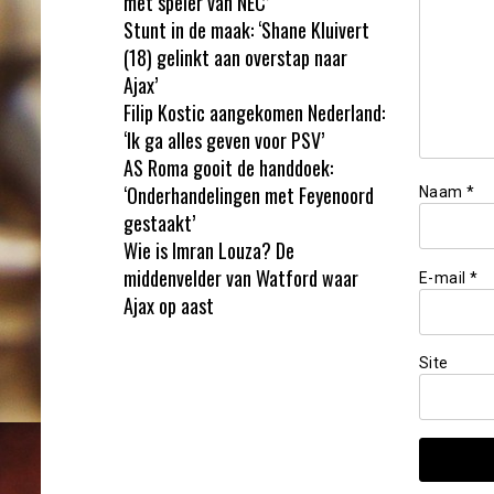
met speler van NEC’
Stunt in de maak: ‘Shane Kluivert
(18) gelinkt aan overstap naar
Ajax’
Filip Kostic aangekomen Nederland:
‘Ik ga alles geven voor PSV’
AS Roma gooit de handdoek:
‘Onderhandelingen met Feyenoord
Naam
*
gestaakt’
Wie is Imran Louza? De
middenvelder van Watford waar
E-mail
*
Ajax op aast
Site