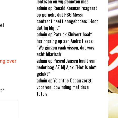
lentezon en wij genieten mee
admin
op
Ronald Koeman reageert
op gerucht dat PSG Messi
contract heeft aangeboden: “Hoop
el
dat hij blijft”
admin
op
Patrick Kluivert haalt
herinnering op aan André Hazes:
“We gingen vaak vissen, dat was
echt hilarisch”
admin
op
Pascal Jansen baalt van
ang over
nederlaag AZ bij Ajax: “Het is niet
gelukt”
admin
op
Yolanthe Cabau zorgt
voor veel opwinding met deze
et
*
foto’s