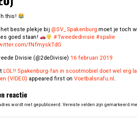
EO)
h this!
 het beste plekje bij
@SV_Spakenburg
moet je toch w
ies goed staan!
#Tweededivisie
#spalie
twitter.com/fNfmyskTdG
eede Divisie (@2deDivisie)
16 februari 2019
st
LOL!! Spakenburg-fan in scootmobiel doet wel erg l
ren (VIDEO)
appeared first on
Voetbalsnafu.nl
.
en reactie
adres wordt niet gepubliceerd.
Vereiste velden zijn gemarkeerd m