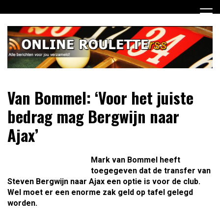
Ga
naar
de
inhoud
Dagelijks het laatste online roulette nieuws voor jou
Online Roulette RSS
Van Bommel: ‘Voor het juiste
verzameld
bedrag mag Bergwijn naar
Ajax’
Mark van Bommel heeft
toegegeven dat de transfer van
Steven Bergwijn naar Ajax een optie is voor de club.
Wel moet er een enorme zak geld op tafel gelegd
worden.