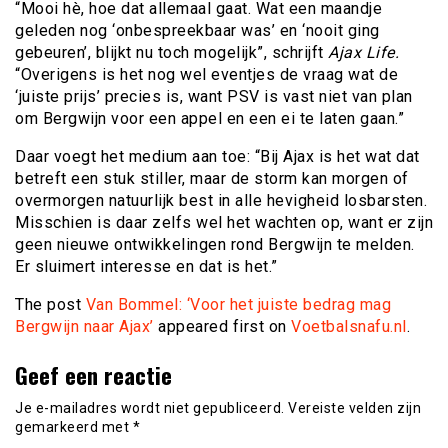
“Mooi hè, hoe dat allemaal gaat. Wat een maandje
geleden nog ‘onbespreekbaar was’ en ‘nooit ging
gebeuren’, blijkt nu toch mogelijk”, schrijft
Ajax Life.
“Overigens is het nog wel eventjes de vraag wat de
‘juiste prijs’ precies is, want PSV is vast niet van plan
om Bergwijn voor een appel en een ei te laten gaan.”
Daar voegt het medium aan toe: “Bij Ajax is het wat dat
betreft een stuk stiller, maar de storm kan morgen of
overmorgen natuurlijk best in alle hevigheid losbarsten.
Misschien is daar zelfs wel het wachten op, want er zijn
geen nieuwe ontwikkelingen rond Bergwijn te melden.
Er sluimert interesse en dat is het.”
The post
Van Bommel: ‘Voor het juiste bedrag mag
Bergwijn naar Ajax’
appeared first on
Voetbalsnafu.nl
.
Geef een reactie
Je e-mailadres wordt niet gepubliceerd.
Vereiste velden zijn
gemarkeerd met
*