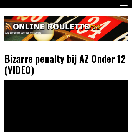
Ga
naar
de
inhoud
Dagelijks het laatste online roulette nieuws voor jou
Online Roulette RSS
Bizarre penalty bij AZ Onder 12
verzameld
(VIDEO)