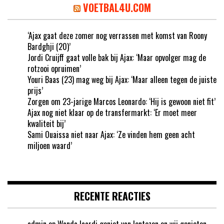
VOETBAL4U.COM
‘Ajax gaat deze zomer nog verrassen met komst van Roony
Bardghji (20)’
Jordi Cruijff gaat volle bak bij Ajax: ‘Maar opvolger mag de
rotzooi opruimen’
Youri Baas (23) mag weg bij Ajax: ‘Maar alleen tegen de juiste
prijs’
Zorgen om 23-jarige Marcos Leonardo: ‘Hij is gewoon niet fit’
Ajax nog niet klaar op de transfermarkt: ‘Er moet meer
kwaliteit bij’
Sami Ouaissa niet naar Ajax: ‘Ze vinden hem geen acht
miljoen waard’
RECENTE REACTIES
admin
op
Wanda Icardi geniet van lentezon en wij genieten