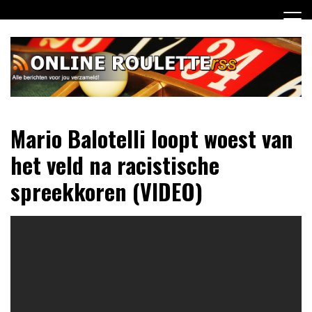
Ga
naar
de
inhoud
Dagelijks het laatste online roulette nieuws voor jou
Online Roulette RSS
Mario Balotelli loopt woest van
verzameld
het veld na racistische
spreekkoren (VIDEO)