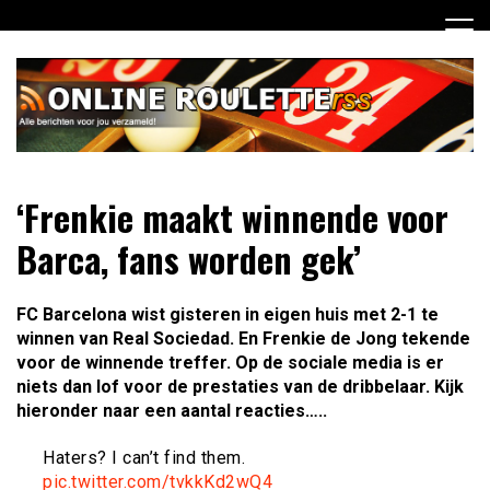
Ga
naar
de
inhoud
Dagelijks het laatste online roulette nieuws voor jou
Online Roulette RSS
‘Frenkie maakt winnende voor
verzameld
Barca, fans worden gek’
FC Barcelona wist gisteren in eigen huis met 2-1 te
winnen van Real Sociedad. En Frenkie de Jong tekende
voor de winnende treffer. Op de sociale media is er
niets dan lof voor de prestaties van de dribbelaar. Kijk
hieronder naar een aantal reacties…..
Haters? I can’t find them.
pic.twitter.com/tvkkKd2wQ4