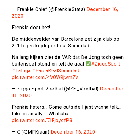
— Frenkie Chief (@FrenkieStats)
December 16,
2020
Frenkie doet het!
De middenvelder van Barcelona zet zijn club op
2-1 tegen koploper Real Sociedad
Na lang kijken ziet de VAR dat De Jong toch geen
buitenspel stond en telt de goal
#ZiggoSport
#LaLiga
#BarcaRealSociedad
pic.twitter.com/4V0W9jwm7V
— Ziggo Sport Voetbal (@ZS_Voetbal)
December
16, 2020
Frenkie haters… Come outside I just wanna talk…
Like in an ally … Whahaha
pic.twitter.com/7IFjpyofP8
— ℂ (@MFKraan)
December 16, 2020