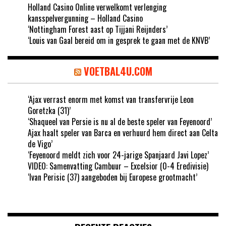
Holland Casino Online verwelkomt verlenging
kansspelvergunning – Holland Casino
‘Nottingham Forest aast op Tijjani Reijnders’
‘Louis van Gaal bereid om in gesprek te gaan met de KNVB’
VOETBAL4U.COM
‘Ajax verrast enorm met komst van transfervrije Leon
Goretzka (31)’
‘Shaqueel van Persie is nu al de beste speler van Feyenoord’
Ajax haalt speler van Barca en verhuurd hem direct aan Celta
de Vigo’
‘Feyenoord meldt zich voor 24-jarige Spanjaard Javi Lopez’
VIDEO: Samenvatting Cambuur – Excelsior (0-4 Eredivisie)
‘Ivan Perisic (37) aangeboden bij Europese grootmacht’