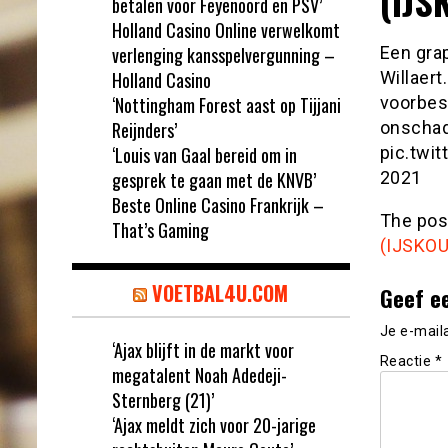
(IJS
betalen voor Feyenoord en PSV’
Holland Casino Online verwelkomt
verlenging kansspelvergunning –
Een gra
Holland Casino
Willaert
‘Nottingham Forest aast op Tijjani
voorbes
Reijnders’
onschad
‘Louis van Gaal bereid om in
pic.twi
gesprek te gaan met de KNVB’
2021
Beste Online Casino Frankrijk –
The po
That’s Gaming
(IJSKO
VOETBAL4U.COM
Geef e
Je e-mail
‘Ajax blijft in de markt voor
Reactie
*
megatalent Noah Adedeji-
Sternberg (21)’
‘Ajax meldt zich voor 20-jarige