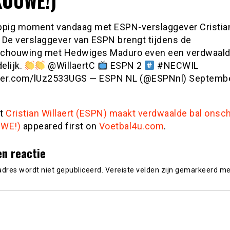
KOUWE!)
ppig moment vandaag met ESPN-verslaggever Cristia
. De verslaggever van ESPN brengt tijdens de
chouwing met Hedwiges Maduro even een verdwaald
elijk.
@WillaertC
ESPN 2
#NECWIL
tter.com/lUz2533UGS — ESPN NL (@ESPNnl) Septembe
st
Cristian Willaert (ESPN) maakt verdwaalde bal onsch
UWE!)
appeared first on
Voetbal4u.com
.
en reactie
adres wordt niet gepubliceerd.
Vereiste velden zijn gemarkeerd m