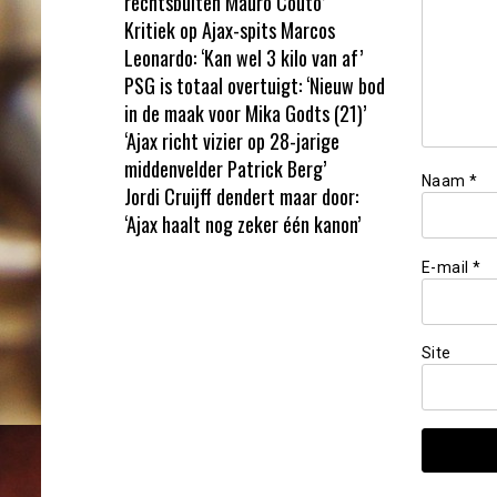
rechtsbuiten Mauro Couto’
Kritiek op Ajax-spits Marcos
Leonardo: ‘Kan wel 3 kilo van af’
PSG is totaal overtuigt: ‘Nieuw bod
in de maak voor Mika Godts (21)’
‘Ajax richt vizier op 28-jarige
middenvelder Patrick Berg’
Naam
*
Jordi Cruijff dendert maar door:
‘Ajax haalt nog zeker één kanon’
E-mail
*
Site