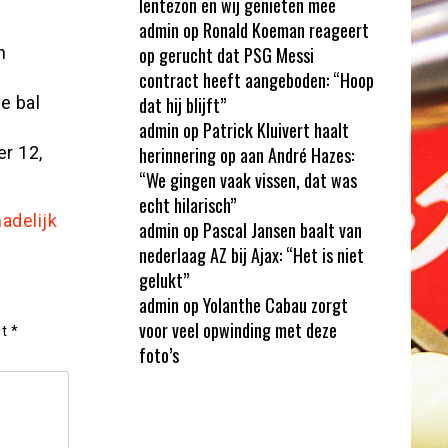
lentezon en wij genieten mee
admin
op
Ronald Koeman reageert
n
op gerucht dat PSG Messi
contract heeft aangeboden: “Hoop
e bal
dat hij blijft”
admin
op
Patrick Kluivert haalt
r 12,
herinnering op aan André Hazes:
“We gingen vaak vissen, dat was
echt hilarisch”
adelijk
admin
op
Pascal Jansen baalt van
nederlaag AZ bij Ajax: “Het is niet
gelukt”
admin
op
Yolanthe Cabau zorgt
voor veel opwinding met deze
et
*
foto’s