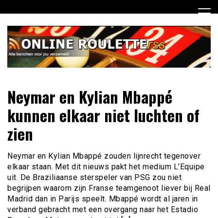
Ga
naar
de
inhoud
Dagelijks het laatste online roulette nieuws voor jou
Online Roulette RSS
Neymar en Kylian Mbappé
verzameld
kunnen elkaar niet luchten of
zien
Neymar en Kylian Mbappé zouden lijnrecht tegenover
elkaar staan. Met dit nieuws pakt het medium L’Equipe
uit. De Braziliaanse sterspeler van PSG zou niet
begrijpen waarom zijn Franse teamgenoot liever bij Real
Madrid dan in Parijs speelt. Mbappé wordt al jaren in
verband gebracht met een overgang naar het Estadio