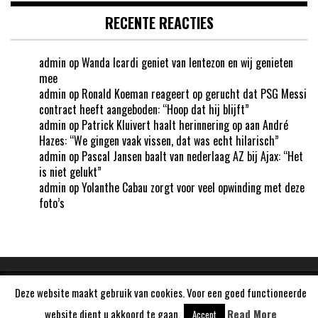
RECENTE REACTIES
admin
op
Wanda Icardi geniet van lentezon en wij genieten
mee
admin
op
Ronald Koeman reageert op gerucht dat PSG Messi
contract heeft aangeboden: “Hoop dat hij blijft”
admin
op
Patrick Kluivert haalt herinnering op aan André
Hazes: “We gingen vaak vissen, dat was echt hilarisch”
admin
op
Pascal Jansen baalt van nederlaag AZ bij Ajax: “Het
is niet gelukt”
admin
op
Yolanthe Cabau zorgt voor veel opwinding met deze
foto’s
Deze website maakt gebruik van cookies. Voor een goed functioneerde
Aangedreven door
WordPress
website dient u akkoord te gaan.
Read More
Accept