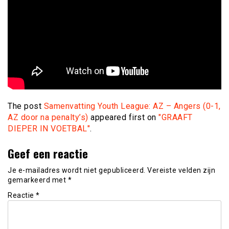
The post
Samenvatting Youth League: AZ – Angers (0-1,
AZ door na penalty’s)
appeared first on
"GRAAFT
DIEPER IN VOETBAL"
.
Geef een reactie
Je e-mailadres wordt niet gepubliceerd.
Vereiste velden zijn
gemarkeerd met
*
Reactie
*