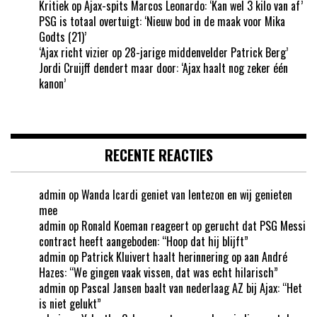
Kritiek op Ajax-spits Marcos Leonardo: ‘Kan wel 3 kilo van af’
PSG is totaal overtuigt: ‘Nieuw bod in de maak voor Mika
Godts (21)’
‘Ajax richt vizier op 28-jarige middenvelder Patrick Berg’
Jordi Cruijff dendert maar door: ‘Ajax haalt nog zeker één
kanon’
RECENTE REACTIES
admin
op
Wanda Icardi geniet van lentezon en wij genieten
mee
admin
op
Ronald Koeman reageert op gerucht dat PSG Messi
contract heeft aangeboden: “Hoop dat hij blijft”
admin
op
Patrick Kluivert haalt herinnering op aan André
Hazes: “We gingen vaak vissen, dat was echt hilarisch”
admin
op
Pascal Jansen baalt van nederlaag AZ bij Ajax: “Het
is niet gelukt”