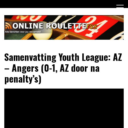
Ga
naar
de
inhoud
Dagelijks het laatste online roulette nieuws voor jou
Online Roulette RSS
Samenvatting Youth League: AZ
verzameld
– Angers (0-1, AZ door na
penalty’s)