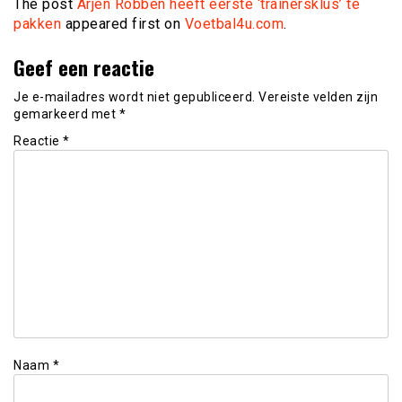
The post
Arjen Robben heeft eerste ‘trainersklus’ te
pakken
appeared first on
Voetbal4u.com
.
Geef een reactie
Je e-mailadres wordt niet gepubliceerd.
Vereiste velden zijn
gemarkeerd met
*
Reactie
*
Naam
*