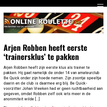
Ga
naar
de
inhoud
Dagelijks het laatste online roulette nieuws voor jou
Online Roulette RSS
Arjen Robben heeft eerste
verzameld
‘trainersklus’ te pakken
Arjen Robben heeft zijn eerste klus als trainer te
pakken. Hij gaat namelijk de onder 14 van amateurclub
Be Quick onder zijn hoede nemen. Zijn zoontje speeltje
daarin en de club is daarmee erg blij. Be Quick-
voorzitter Johan Vreeken had er geen ruchtbaarheid aan
gegeven, omdat Robben zelf ook iets meer in de
anonimiteit wilde […]