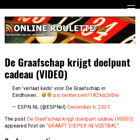
Ga
naar
de
inhoud
Dagelijks het laatste online roulette nieuws voor jou
Online Roulette RSS
De Graafschap krijgt doelpunt
verzameld
cadeau (VIDEO)
Een 'verlaat kado' voor De Graafschap in
Eindhoven…
pic.twitter.com/1AZkqQtlDw
— ESPN NL (@ESPNnl)
December 6, 2021
The post
De Graafschap krijgt doelpunt cadeau (VIDEO)
appeared first on
"GRAAFT DIEPER IN VOETBAL"
.