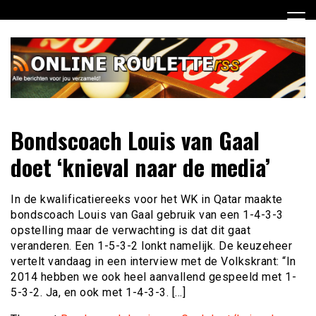
Ga
naar
de
inhoud
Dagelijks het laatste online roulette nieuws voor jou
Online Roulette RSS
Bondscoach Louis van Gaal
verzameld
doet ‘knieval naar de media’
In de kwalificatiereeks voor het WK in Qatar maakte
bondscoach Louis van Gaal gebruik van een 1-4-3-3
opstelling maar de verwachting is dat dit gaat
veranderen. Een 1-5-3-2 lonkt namelijk. De keuzeheer
vertelt vandaag in een interview met de Volkskrant: “In
2014 hebben we ook heel aanvallend gespeeld met 1-
5-3-2. Ja, en ook met 1-4-3-3. […]