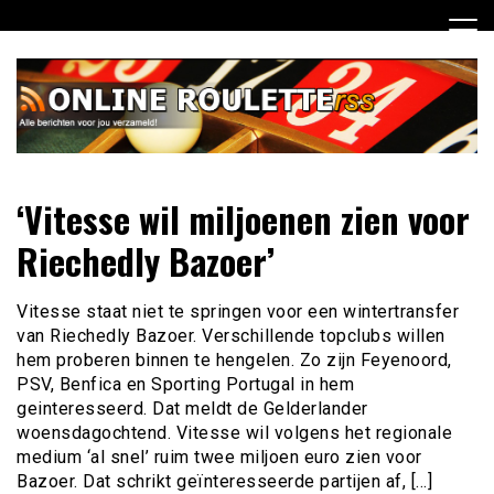
Ga
naar
de
inhoud
Dagelijks het laatste online roulette nieuws voor jou
Online Roulette RSS
‘Vitesse wil miljoenen zien voor
verzameld
Riechedly Bazoer’
Vitesse staat niet te springen voor een wintertransfer
van Riechedly Bazoer. Verschillende topclubs willen
hem proberen binnen te hengelen. Zo zijn Feyenoord,
PSV, Benfica en Sporting Portugal in hem
geinteresseerd. Dat meldt de Gelderlander
woensdagochtend. Vitesse wil volgens het regionale
medium ‘al snel’ ruim twee miljoen euro zien voor
Bazoer. Dat schrikt geïnteresseerde partijen af, […]