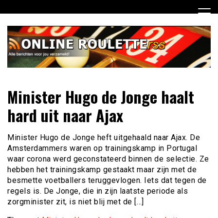
Ga
naar
de
inhoud
Dagelijks het laatste online roulette nieuws voor jou
Online Roulette RSS
Minister Hugo de Jonge haalt
verzameld
hard uit naar Ajax
Minister Hugo de Jonge heft uitgehaald naar Ajax. De
Amsterdammers waren op trainingskamp in Portugal
waar corona werd geconstateerd binnen de selectie. Ze
hebben het trainingskamp gestaakt maar zijn met de
besmette voetballers teruggevlogen. Iets dat tegen de
regels is. De Jonge, die in zijn laatste periode als
zorgminister zit, is niet blij met de […]