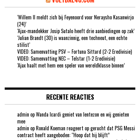
‘Willem II meldt zich bij Feyenoord voor Neraysho Kasanwirjo
(24)’
‘Ajax-mandekker Josip Sutalo heeft drie aanbiedingen op zak’
‘Julian Brandt (30) is waanzinnig, een techneut, een echte
stilist’
VIDEO: Samenvatting PSV – Fortuna Sittard (2-2 Eredivisie)
VIDEO: Samenvatting NEC – Telstar (1-2 Eredivisie)
‘Ajax haalt met hem een speler van wereldklasse binnen’
RECENTE REACTIES
admin
op
Wanda Icardi geniet van lentezon en wij genieten
mee
admin
op
Ronald Koeman reageert op gerucht dat PSG Messi
contract heeft aangeboden: “Hoop dat hij blijft”