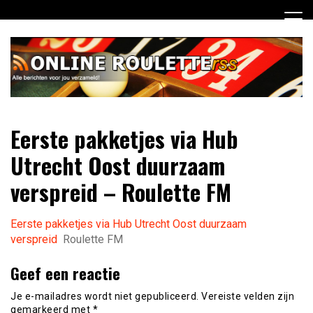
Ga
naar
de
inhoud
Dagelijks het laatste online roulette nieuws voor jou
Online Roulette RSS
Eerste pakketjes via Hub
verzameld
Utrecht Oost duurzaam
verspreid – Roulette FM
Eerste pakketjes via Hub Utrecht Oost duurzaam
verspreid
Roulette FM
Geef een reactie
Je e-mailadres wordt niet gepubliceerd.
Vereiste velden zijn
gemarkeerd met
*