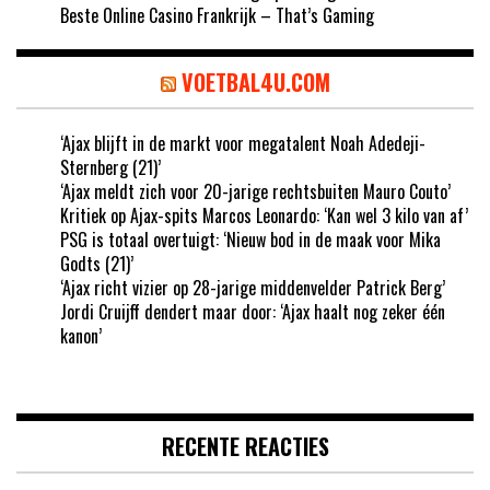
Beste Online Casino Frankrijk – That’s Gaming
VOETBAL4U.COM
‘Ajax blijft in de markt voor megatalent Noah Adedeji-
Sternberg (21)’
‘Ajax meldt zich voor 20-jarige rechtsbuiten Mauro Couto’
Kritiek op Ajax-spits Marcos Leonardo: ‘Kan wel 3 kilo van af’
PSG is totaal overtuigt: ‘Nieuw bod in de maak voor Mika
Godts (21)’
‘Ajax richt vizier op 28-jarige middenvelder Patrick Berg’
Jordi Cruijff dendert maar door: ‘Ajax haalt nog zeker één
kanon’
RECENTE REACTIES