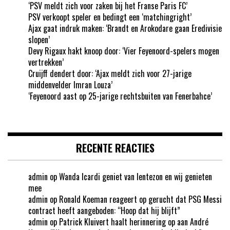
‘PSV meldt zich voor zaken bij het Franse Paris FC’
PSV verkoopt speler en bedingt een ‘matchingright’
Ajax gaat indruk maken: ‘Brandt en Arokodare gaan Eredivisie
slopen’
Devy Rigaux hakt knoop door: ‘Vier Feyenoord-spelers mogen
vertrekken’
Cruijff dendert door: ‘Ajax meldt zich voor 27-jarige
middenvelder Imran Louza’
‘Feyenoord aast op 25-jarige rechtsbuiten van Fenerbahce’
RECENTE REACTIES
admin
op
Wanda Icardi geniet van lentezon en wij genieten
mee
admin
op
Ronald Koeman reageert op gerucht dat PSG Messi
contract heeft aangeboden: “Hoop dat hij blijft”
admin
op
Patrick Kluivert haalt herinnering op aan André