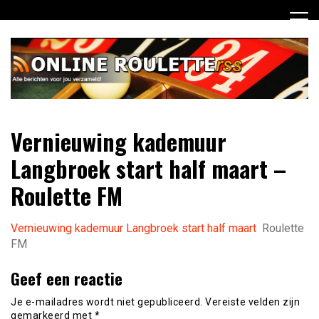
Ga
naar
de
inhoud
Dagelijks het laatste online roulette nieuws voor jou
Online Roulette RSS
Vernieuwing kademuur
verzameld
Langbroek start half maart –
Roulette FM
Vernieuwing kademuur Langbroek start half maart
Roulette
FM
Geef een reactie
Je e-mailadres wordt niet gepubliceerd.
Vereiste velden zijn
gemarkeerd met
*