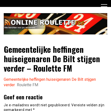
Ga
naar
de
inhoud
Dagelijks het laatste online roulette nieuws voor jou
Online Roulette RSS
Gemeentelijke heffingen
verzameld
huiseigenaren De Bilt stijgen
verder – Roulette FM
Gemeentelijke heffingen huiseigenaren De Bilt stijgen
verder
Roulette FM
Geef een reactie
Je e-mailadres wordt niet gepubliceerd.
Vereiste velden zijn
gemarkeerd met
*