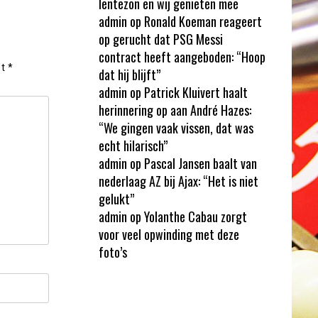
lentezon en wij genieten mee
admin
op
Ronald Koeman reageert
op gerucht dat PSG Messi
contract heeft aangeboden: “Hoop
et
*
dat hij blijft”
admin
op
Patrick Kluivert haalt
herinnering op aan André Hazes:
“We gingen vaak vissen, dat was
echt hilarisch”
admin
op
Pascal Jansen baalt van
nederlaag AZ bij Ajax: “Het is niet
gelukt”
admin
op
Yolanthe Cabau zorgt
voor veel opwinding met deze
foto’s