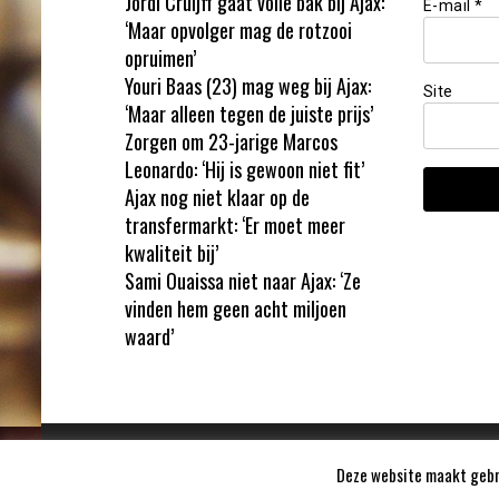
Jordi Cruijff gaat volle bak bij Ajax:
E-mail
*
‘Maar opvolger mag de rotzooi
opruimen’
Youri Baas (23) mag weg bij Ajax:
Site
‘Maar alleen tegen de juiste prijs’
Zorgen om 23-jarige Marcos
Leonardo: ‘Hij is gewoon niet fit’
Ajax nog niet klaar op de
transfermarkt: ‘Er moet meer
kwaliteit bij’
Sami Ouaissa niet naar Ajax: ‘Ze
vinden hem geen acht miljoen
waard’
Deze website maakt gebru