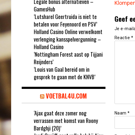
Legale bonus alternatieven –
Klompen
GamesHub
‘Lutsharel Geertruida is niet te
Geef e
betalen voor Feyenoord en PSV’
Je e-mail
Holland Casino Online verwelkomt
verlenging kansspelvergunning –
Reactie
*
Holland Casino
‘Nottingham Forest aast op Tijjani
Reijnders’
‘Louis van Gaal bereid om in
gesprek te gaan met de KNVB’
VOETBAL4U.COM
‘Ajax gaat deze zomer nog
Naam
*
verrassen met komst van Roony
Bardghji (20)’