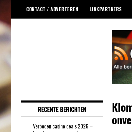
Ga
CONTACT / ADVERTEREN
LINKPARTNERS
naar
de
inhoud
Dagelijks het laatste online
Online Roulette
roulette nieuws voor jou
RSS
verzameld
Klom
RECENTE BERICHTEN
onve
Verboden casino deals 2026 –