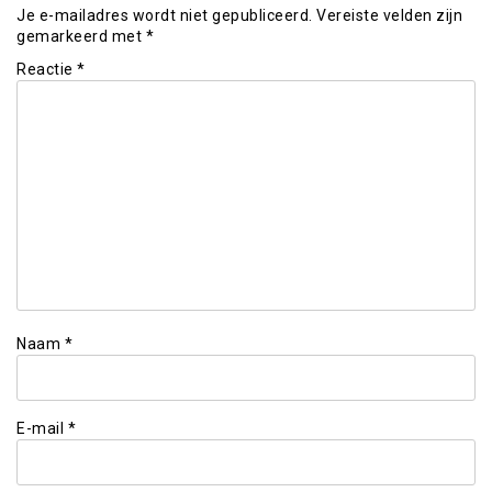
Je e-mailadres wordt niet gepubliceerd.
Vereiste velden zijn
gemarkeerd met
*
Reactie
*
Naam
*
E-mail
*