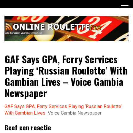
Ga
naar
de
inhoud
Dagelijks het laatste online roulette nieuws voor jou
Online Roulette RSS
GAF Says GPA, Ferry Services
verzameld
Playing ‘Russian Roulette’ With
Gambian Lives – Voice Gambia
Newspaper
GAF Says GPA, Ferry Services Playing ‘Russian Roulette’
With Gambian Lives
Voice Gambia Newspaper
Geef een reactie