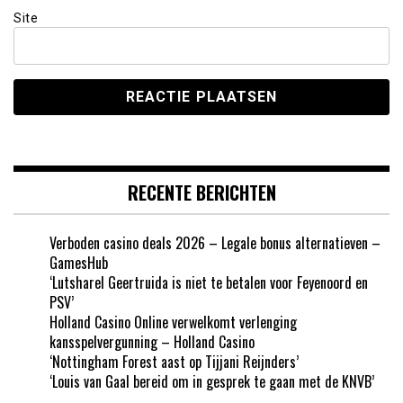
Site
RECENTE BERICHTEN
Verboden casino deals 2026 – Legale bonus alternatieven –
GamesHub
‘Lutsharel Geertruida is niet te betalen voor Feyenoord en
PSV’
Holland Casino Online verwelkomt verlenging
kansspelvergunning – Holland Casino
‘Nottingham Forest aast op Tijjani Reijnders’
‘Louis van Gaal bereid om in gesprek te gaan met de KNVB’