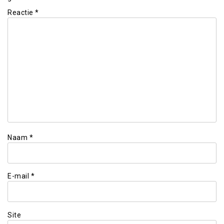
Reactie
*
Naam
*
E-mail
*
Site