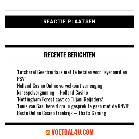
RECENTE BERICHTEN
‘Lutsharel Geertruida is niet te betalen voor Feyenoord en
PSV’
Holland Casino Online verwelkomt verlenging
kansspelvergunning – Holland Casino
‘Nottingham Forest aast op Tijjani Reijnders’
‘Louis van Gaal bereid om in gesprek te gaan met de KNVB’
Beste Online Casino Frankrijk – That’s Gaming
VOETBAL4U.COM