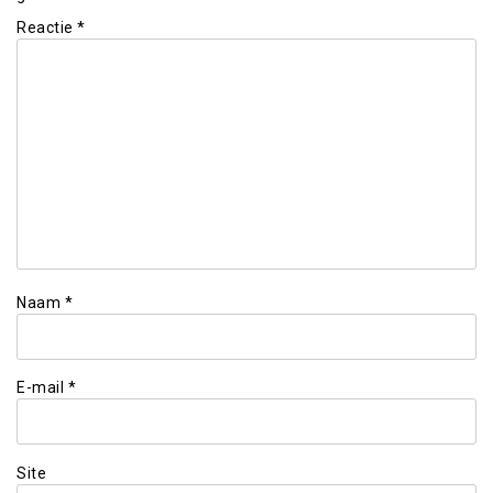
Reactie
*
Naam
*
E-mail
*
Site