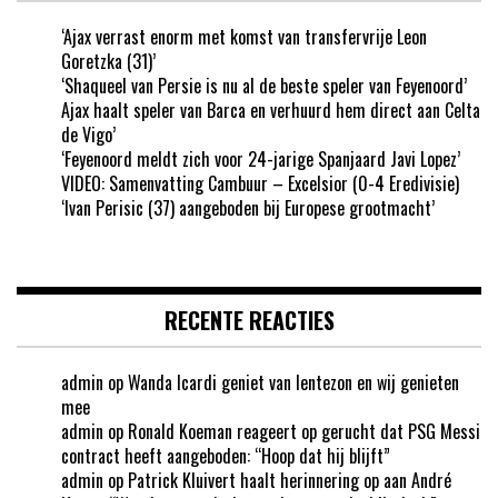
‘Ajax verrast enorm met komst van transfervrije Leon
Goretzka (31)’
‘Shaqueel van Persie is nu al de beste speler van Feyenoord’
Ajax haalt speler van Barca en verhuurd hem direct aan Celta
de Vigo’
‘Feyenoord meldt zich voor 24-jarige Spanjaard Javi Lopez’
VIDEO: Samenvatting Cambuur – Excelsior (0-4 Eredivisie)
‘Ivan Perisic (37) aangeboden bij Europese grootmacht’
RECENTE REACTIES
admin
op
Wanda Icardi geniet van lentezon en wij genieten
mee
admin
op
Ronald Koeman reageert op gerucht dat PSG Messi
contract heeft aangeboden: “Hoop dat hij blijft”
admin
op
Patrick Kluivert haalt herinnering op aan André