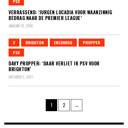
PSV
VERRASSEND: ‘JURGEN LOCADIA VOOR WAANZINNIG
BEDRAG NAAR DE PREMIER LEAGUE’
JANUARI 19, 2018
2
BRIGHTON
EREDIVISIE
PROPPER
PSV
DAVY PROPPER: ‘DAAR VERLIET IK PSV VOOR
BRIGHTON’
OKTOBER 5, 2017
Berichten
Pagina
Pagina
1
2
→
paginering