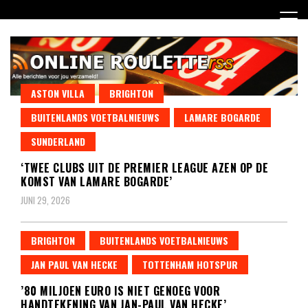
Ga
naar
de
inhoud
ASTON VILLA
BRIGHTON
Dagelijks het laatste online roulette nieuws voor jou
BUITENLANDS VOETBALNIEUWS
LAMARE BOGARDE
Online Roulette RSS
verzameld
SUNDERLAND
‘TWEE CLUBS UIT DE PREMIER LEAGUE AZEN OP DE
KOMST VAN LAMARE BOGARDE’
JUNI 29, 2026
BRIGHTON
BUITENLANDS VOETBALNIEUWS
JAN PAUL VAN HECKE
TOTTENHAM HOTSPUR
’80 MILJOEN EURO IS NIET GENOEG VOOR
HANDTEKENING VAN JAN-PAUL VAN HECKE’