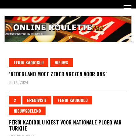
Ga
naar
de
inhoud
Dagelijks het laatste online roulette nieuws voor jou
Online Roulette RSS
verzameld
FERDI KADIOGLU
NIEUWS
‘NEDERLAND MOET ZEKER VREZEN VOOR ONS’
JULI 4, 2024
2
EREDIVISIE
FERDI KADIOGLU
NIEUWSDELEND
FERDI KADIOGLU KIEST VOOR NATIONALE PLOEG VAN
TURKIJE