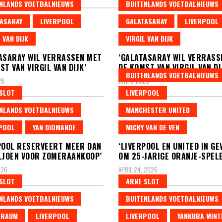
NLANDS VOETBALNIEUWS
BUITENLANDS VOETBALNIEUWS
ASARAY
LIVERPOOL
GALATASARAY
LIVERPOOL
 VAN DIJK
VIRGIL VAN DIJK
ASARAY WIL VERRASSEN MET
‘GALATASARAY WIL VERRASS
ST VAN VIRGIL VAN DIJK’
DE KOMST VAN VIRGIL VAN DI
BUITENLANDS VOETBALNIEUWS
26
JUNI 1, 2026
SLOT
LIVERPOOL
NLANDS VOETBALNIEUWS
MANCHESTER UNITED
POOL
YAN DIOMANDE
MICKY VAN DE VEN
POOL RESERVEERT MEER DAN
‘LIVERPOOL EN UNITED IN G
LJOEN VOOR ZOMERAANKOOP’
OM 25-JARIGE ORANJE-SPEL
026
APRIL 24, 2026
SLOT
ARNE SLOT
NLANDS VOETBALNIEUWS
BUITENLANDS VOETBALNIEUWS
 RAUM
LIVERPOOL
LIVERPOOL
YANKUBA MINT