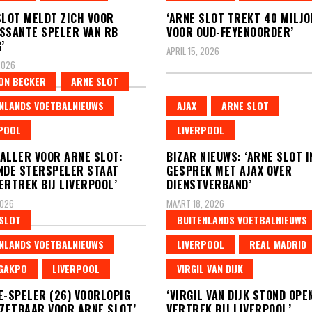
SLOT MELDT ZICH VOOR
‘ARNE SLOT TREKT 40 MILJO
SSANTE SPELER VAN RB
VOOR OUD-FEYENOORDER’
’
APRIL 15, 2026
 2026
ON BECKER
ARNE SLOT
NLANDS VOETBALNIEUWS
AJAX
ARNE SLOT
POOL
LIVERPOOL
ALLER VOOR ARNE SLOT:
BIZAR NIEUWS: ‘ARNE SLOT I
NDE STERSPELER STAAT
GESPREK MET AJAX OVER
ERTREK BIJ LIVERPOOL’
DIENSTVERBAND’
2026
MAART 18, 2026
SLOT
BUITENLANDS VOETBALNIEUWS
NLANDS VOETBALNIEUWS
LIVERPOOL
REAL MADRID
GAKPO
LIVERPOOL
VIRGIL VAN DIJK
E-SPELER (26) VOORLOPIG
‘VIRGIL VAN DIJK STOND OPE
NZETBAAR VOOR ARNE SLOT’
VERTREK BIJ LIVERPOOL’