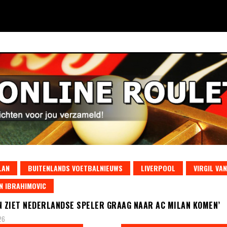
LAN
BUITENLANDS VOETBALNIEUWS
LIVERPOOL
VIRGIL VAN
N IBRAHIMOVIC
N ZIET NEDERLANDSE SPELER GRAAG NAAR AC MILAN KOMEN’
26