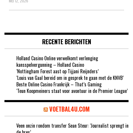
MEI 12, 2026
RECENTE BERICHTEN
Holland Casino Online verwelkomt verlenging
kansspelvergunning – Holland Casino
‘Nottingham Forest aast op Tijjani Reijnders’
‘Louis van Gaal bereid om in gesprek te gaan met de KNVB’
Beste Online Casino Frankrijk – That’s Gaming
‘Teun Koopmeiners staat voor avontuur in de Premier League’
VOETBAL4U.COM
Veen onzin rondom transfer Sean Steur: ‘Journalist sprengt in
de bres’