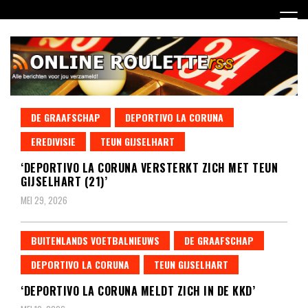
Ga
naar
de
inhoud
Dagelijks het laatste online roulette nieuws voor jou
DE GRAAFSCHAP
DEPORTIVO LA CORUNA
Online Roulette RSS
verzameld
EREDIVISIE
TEUN GIJSELHART
‘DEPORTIVO LA CORUNA VERSTERKT ZICH MET TEUN
GIJSELHART (21)’
MEI 29, 2026
BUITENLANDS VOETBALNIEUWS
DE GRAAFSCHAP
DEPORTIVO LA CORUNA
TEUN GIJSELHART
‘DEPORTIVO LA CORUNA MELDT ZICH IN DE KKD’